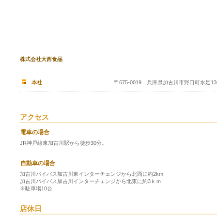
株式会社大西食品
本社
〒675-0019 兵庫県加古川市野口町水足13
アクセス
電車の場合
JR神戸線東加古川駅から徒歩30分。
自動車の場合
加古川バイパス加古川東インターチェンジから北西に約2km
加古川バイパス加古川インターチェンジから北東に約3ｋｍ
※駐車場10台
店休日